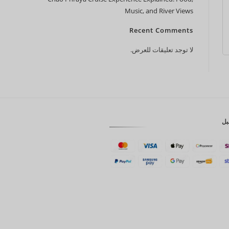
Music, and River Views
CAD
Recent Comments
AUD
لا توجد تعليقات للعرض.
KRW
CNY
TWD
MYR
بل
PHP
HKD
SGD
USD