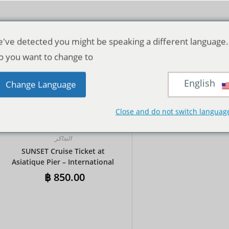
've detected you might be speaking a different language.
o you want to change to:
English
LL
24
12
VIEW:
Change Language
Close and do not switch languag
التذاكر
SUNSET Cruise Ticket at
Asiatique Pier – International
Buffet
฿
850.00