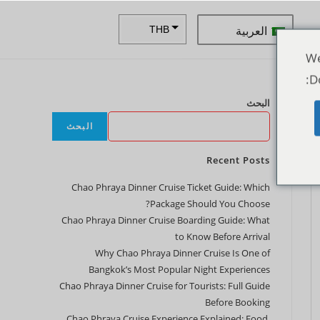
العربية
THB
ZAR
We
D
SEK
البحث
NZD
A
البحث
NOK
JPY
Recent Posts
EUR
Chao Phraya Dinner Cruise Ticket Guide: Which
Package Should You Choose?
INR
Chao Phraya Dinner Cruise Boarding Guide: What
IDR
to Know Before Arrival
Why Chao Phraya Dinner Cruise Is One of
GBP
Bangkok’s Most Popular Night Experiences
Chao Phraya Dinner Cruise for Tourists: Full Guide
DKK
Before Booking
CHF
Chao Phraya Cruise Experience Explained: Food,