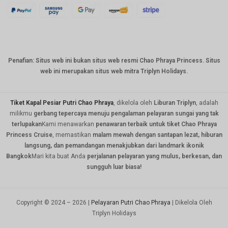
KRW
CNY
TWD
Penafian: Situs web ini bukan situs web resmi Chao Phraya Princess. Situs
MYR
web ini merupakan situs web mitra Triplyn Holidays.
PHP
HKD
Tiket Kapal Pesiar Putri Chao Phraya
, dikelola oleh
Liburan Triplyn
, adalah
milikmu
gerbang tepercaya menuju pengalaman pelayaran sungai yang tak
SGD
terlupakan
Kami menawarkan
penawaran terbaik untuk tiket Chao Phraya
Princess Cruise
, memastikan
malam mewah dengan santapan lezat, hiburan
USD
langsung, dan pemandangan menakjubkan dari landmark ikonik
Bangkok
Mari kita buat Anda
perjalanan pelayaran yang mulus, berkesan, dan
sungguh luar biasa!
Copyright © 2024 – 2026 |
Pelayaran Putri Chao Phraya
| Dikelola Oleh
Triplyn Holidays