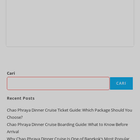
Tambah ke keranjang
Cari
CARI
Recent Posts
Chao Phraya Dinner Cruise Ticket Guide: Which Package Should You
Choose?
Chao Phraya Dinner Cruise Boarding Guide: What to Know Before
Arrival
Why Chao Phraya Dinner Cruise Is One of Bangkok’s Most Popular