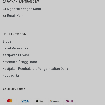
DAPATKAN BANTUAN 24/7
SEK
Ngobrol dengan Kami
Email Kami
NZD
NOK
JPY
LIBURAN TRIPLYN
EUR
Blogs
Detail Perusahaan
INR
Kebijakan Privasi
IDR
Ketentuan Penggunaan
GBP
Kebijakan Pembatalan/Pengembalian Dana
DKK
Hubungi kami
CHF
KAMI MENERIMA
CAD
AUD