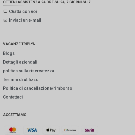
OTTIENI ASSISTENZA 24 ORE SU 24, 7 GIORNI SU 7
SEK
Chatta con noi
Inviaci un'e-mail
NZD
NOK
JPY
VACANZE TRIPLYN
EUR
Blogs
Dettagli aziendali
INR
politica sulla riservatezza
IDR
Termini di utilizzo
GBP
Politica di cancellazione/rimborso
DKK
Contattaci
CHF
ACCETTIAMO
CAD
AUD