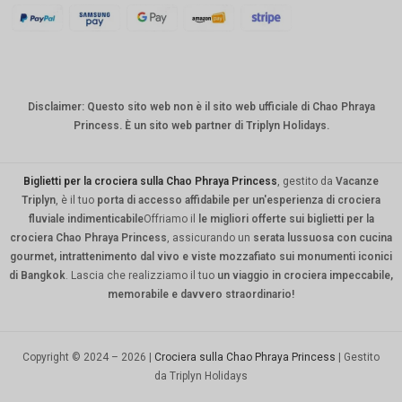
KRW
CNY
TWD
Disclaimer: Questo sito web non è il sito web ufficiale di Chao Phraya
MYR
Princess. È un sito web partner di Triplyn Holidays.
PHP
HKD
Biglietti per la crociera sulla Chao Phraya Princess
, gestito da
Vacanze
Triplyn
, è il tuo
porta di accesso affidabile per un'esperienza di crociera
SGD
fluviale indimenticabile
Offriamo il
le migliori offerte sui biglietti per la
crociera Chao Phraya Princess
, assicurando un
serata lussuosa con cucina
USD
gourmet, intrattenimento dal vivo e viste mozzafiato sui monumenti iconici
di Bangkok
. Lascia che realizziamo il tuo
un viaggio in crociera impeccabile,
memorabile e davvero straordinario!
Copyright © 2024 – 2026 |
Crociera sulla Chao Phraya Princess
| Gestito
da Triplyn Holidays