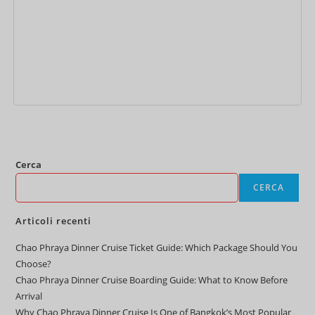
Aggiungi al carrello
Cerca
CERCA
Articoli recenti
Chao Phraya Dinner Cruise Ticket Guide: Which Package Should You
Choose?
Chao Phraya Dinner Cruise Boarding Guide: What to Know Before
Arrival
Why Chao Phraya Dinner Cruise Is One of Bangkok’s Most Popular