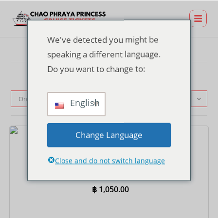
We've detected you might be
speaking a different language.
Do you want to change to:
Ordinamento predefinito
English
Change Language
Biglietti
Close and do not switch language
Biglietto per la crociera con cena al TERMINAL 21
Rama 3 Pier – Buffet indiano
฿
1,050.00