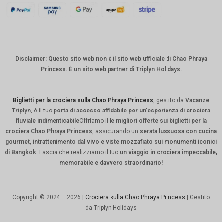
KRW
CNY
TWD
Disclaimer: Questo sito web non è il sito web ufficiale di Chao Phraya
MYR
Princess. È un sito web partner di Triplyn Holidays.
PHP
HKD
Biglietti per la crociera sulla Chao Phraya Princess
, gestito da
Vacanze
Triplyn
, è il tuo
porta di accesso affidabile per un'esperienza di crociera
SGD
fluviale indimenticabile
Offriamo il
le migliori offerte sui biglietti per la
crociera Chao Phraya Princess
, assicurando un
serata lussuosa con cucina
USD
gourmet, intrattenimento dal vivo e viste mozzafiato sui monumenti iconici
di Bangkok
. Lascia che realizziamo il tuo
un viaggio in crociera impeccabile,
memorabile e davvero straordinario!
Copyright © 2024 – 2026 |
Crociera sulla Chao Phraya Princess
| Gestito
da Triplyn Holidays