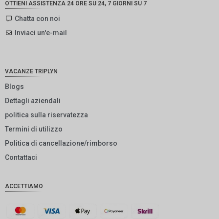
OTTIENI ASSISTENZA 24 ORE SU 24, 7 GIORNI SU 7
SEK
Chatta con noi
Inviaci un'e-mail
NZD
NOK
JPY
VACANZE TRIPLYN
EUR
Blogs
Dettagli aziendali
INR
politica sulla riservatezza
IDR
Termini di utilizzo
GBP
Politica di cancellazione/rimborso
DKK
Contattaci
CHF
ACCETTIAMO
CAD
AUD