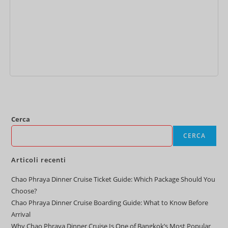
Aggiungi al carrello
Cerca
CERCA
Articoli recenti
Chao Phraya Dinner Cruise Ticket Guide: Which Package Should You
Choose?
Chao Phraya Dinner Cruise Boarding Guide: What to Know Before
Arrival
Why Chao Phraya Dinner Cruise Is One of Bangkok’s Most Popular