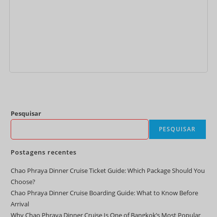
Adicionar
Pesquisar
PESQUISAR
Postagens recentes
Chao Phraya Dinner Cruise Ticket Guide: Which Package Should You
Choose?
Chao Phraya Dinner Cruise Boarding Guide: What to Know Before
Arrival
Why Chao Phraya Dinner Cruise Is One of Bangkok’s Most Popular