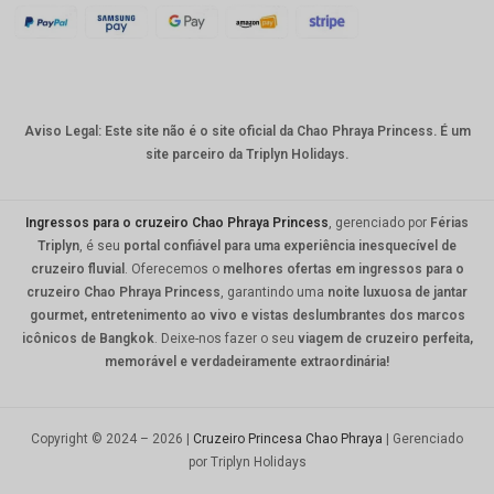
KRW
CNY
TWD
Aviso Legal: Este site não é o site oficial da Chao Phraya Princess. É um
MYR
site parceiro da Triplyn Holidays.
PHP
HKD
Ingressos para o cruzeiro Chao Phraya Princess
, gerenciado por
Férias
Triplyn
, é seu
portal confiável para uma experiência inesquecível de
SGD
cruzeiro fluvial
. Oferecemos o
melhores ofertas em ingressos para o
cruzeiro Chao Phraya Princess
, garantindo uma
noite luxuosa de jantar
USD
gourmet, entretenimento ao vivo e vistas deslumbrantes dos marcos
icônicos de Bangkok
. Deixe-nos fazer o seu
viagem de cruzeiro perfeita,
memorável e verdadeiramente extraordinária!
Copyright © 2024 – 2026 |
Cruzeiro Princesa Chao Phraya
| Gerenciado
por Triplyn Holidays