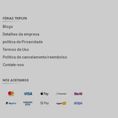
NOK
JPY
FÉRIAS TRIPLYN
EUR
Blogs
Detalhes da empresa
INR
política de Privacidade
IDR
Termos de Uso
GBP
Política de cancelamento/reembolso
DKK
Contate-nos
CHF
NÓS ACEITAMOS
CAD
AUD
KRW
CNY