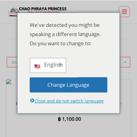
We've detected you might be
speaking a different language.
Do you want to change to:
Ordenação padrão
English
Change Language
Ingressos
Close and do not switch language
Bilhete de cruzeiro com jantar no Píer ICONSIAM –
Buffet Internacional
฿
1,100.00