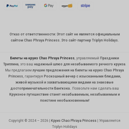
KRW
CNY
TWD
Отказ от ответственности: Этот сайт не является официальным
MYR
сайтом Chao Phraya Princess. Это сайт-партнер Triplyn Holidays.
PHP
HKD
Билеты на круиз Chao Phraya Princess
, управляемый
Праздники
Триплина
, это ваш
надежный шлюз для незабываемого речного круиза
.
SGD
Мы предлагаем
лучшие предложения на билеты на круиз Chao Phraya
Princess
, гарантируя
Роскошный вечер с изысканными блюдами,
USD
живой музыкой и захватывающими видами на знаковые
достопримечательности Бангкока.
. Позвольте нам сделать ваш
Круизное путешествие станет незабываемым, незабываемым и
поистине необыкновенным!
Copyright © 2024 – 2026 |
Круиз Chao Phraya Princess
| Управляется
Triplyn Holidays