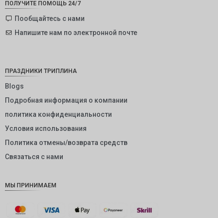
ПОЛУЧИТЕ ПОМОЩЬ 24/7
SEK
Пообщайтесь с нами
Напишите нам по электронной почте
NZD
NOK
JPY
ПРАЗДНИКИ ТРИПЛИНА
EUR
Blogs
Подробная информация о компании
INR
политика конфиденциальности
IDR
Условия использования
GBP
Политика отмены/возврата средств
DKK
Связаться с нами
CHF
МЫ ПРИНИМАЕМ
CAD
AUD