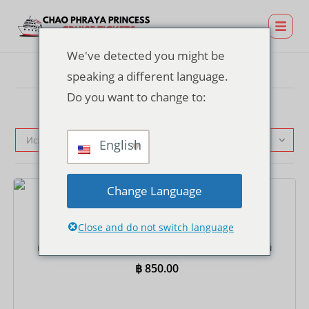
We've detected you might be
speaking a different language.
Do you want to change to:
Исходная сортировка
English
Change Language
Билеты
Close and do not switch language
Билет на круиз SUNSET на пирсе Asiatique –
шведский стол с блюдами интернациональной
кухни
฿
850.00