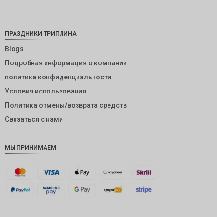
NOK
JPY
ПРАЗДНИКИ ТРИПЛИНА
EUR
Blogs
Подробная информация о компании
INR
политика конфиденциальности
IDR
Условия использования
GBP
Политика отмены/возврата средств
DKK
Связаться с нами
CHF
МЫ ПРИНИМАЕМ
CAD
AUD
KRW
CNY