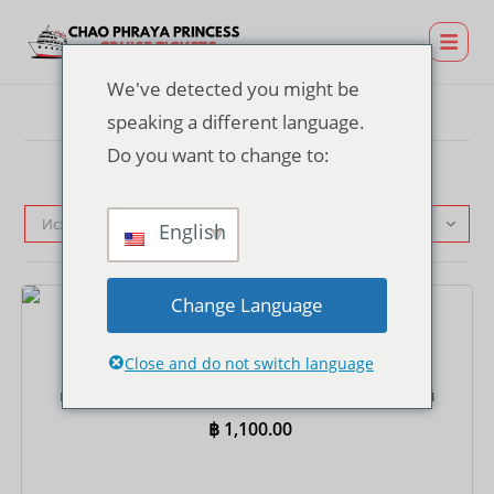
We've detected you might be
speaking a different language.
Do you want to change to:
Исходная сортировка
English
Change Language
Билеты
Close and do not switch language
Билет на круиз с ужином на пирсе ICONSIAM –
шведский стол с блюдами интернациональной
кухни
฿
1,100.00