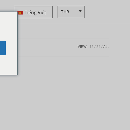
Tiếng Việt
THB
ZAR
SEK
NZD
VIEW:
12
24
ALL
e
NOK
JPY
EUR
INR
IDR
GBP
DKK
CHF