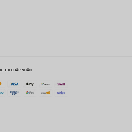
CAD
AUD
KRW
CNY
TWD
MYR
G TÔI CHẤP NHẬN
PHP
HKD
SGD
USD