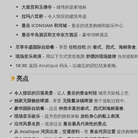
大皇宫和玉佛寺
– 雄伟的皇家地标
拉玛八世桥
– 令人惊叹的建筑奇迹
曼谷 ICONSIAM 和河城
– 曼谷的优质购物和娱乐中心
曼谷半岛酒店和文华东方酒店
– 豪华河畔酒店
尽享丰盛国际自助餐
– 享受
任吃任吃
的
泰式、西式、海鲜美食
.
现场音乐表演
– 用以下方式营造氛围
舒缓的现场旋律
当你巡航
18:30:
返回 Asiatique 码头 – 以难忘的回忆结束夜晚。
亮点
✔
令人惊叹的日落美景
- 证人
曼谷的黄金时段
城市天际线上空。
✔
独家无限畅饮啤酒
- 享受
无限量冰镇啤酒
整个巡航过程中。
✔
豪华国际自助餐
– 品尝
种类丰富的泰式、西式和海鲜菜肴
.
✔
现场音乐娱乐
– 提升您的旅程体验
放松身心的船上表演
.
✔
沿河风景名胜
– 巡游过去
曼谷最具代表性的景点
.
✔
从 Asiatique 河滨出发，交通便利
– 答
黄金河滨位置
提供购物和