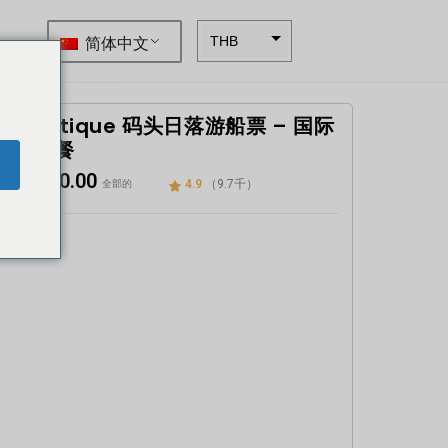
简体中文
THB
ZAR
SEK
Asiatique 码头日落游船票 – 国际
自助餐
NZD
e
฿
850.00
4.9
（9.7千）
NOK
全部的
JPY
EUR
INR
IDR
GBP
DKK
CHF