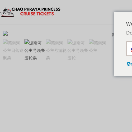
We
Do