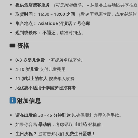
提供酒店接客服务
（可选附加组件）
– 从曼谷主要地区共享往
取货时间：
16:30 – 18:00 之间
（取决于酒店位置，出发前通过 W
集合地点：
Asiatique 河滨店 7 号仓库
迟到或缺席：
不退还
，请准时到达。
🎟 资格
0-3 岁婴儿免费
（不提供单独座位）
4-10 岁儿童
支付儿童费用
11 岁以上的客人
按成年人收费
此优惠不适用于泰国护照持有者
附加信息
请在出发前 30 - 45 分钟到达
以确保顺利办理入住手续。
如果你容易
晕动病
，考虑采取
止吐药
登机前。
生日庆祝？
提前告知我们
免费生日蛋糕！