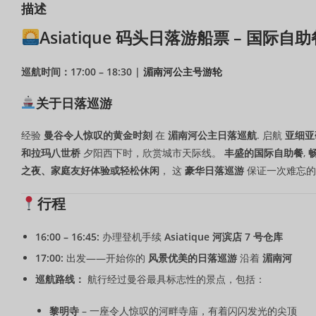
描述
Asiatique 码头日落游船票 – 国际自助
巡航时间：17:00 – 18:30 |
湄南河公主号游轮
关于日落巡游
经验
曼谷令人惊叹的黄金时刻
在
湄南河公主日落巡航
. 启航
亚细亚
和拉玛八世桥
夕阳西下时，欣赏城市天际线。
丰盛的国际自助餐
,
之夜、家庭友好体验或轻松休闲
， 这
豪华日落巡游
保证一次难忘的
行程
16:00 – 16:45:
办理登机手续
Asiatique 河滨店 7 号仓库
17:00:
出发——开始你的
风景优美的日落巡游
沿着
湄南河
巡航路线：
航行经过曼谷最具标志性的景点，包括：
黎明寺
– 一座令人惊叹的河畔寺庙，有着闪闪发光的尖顶