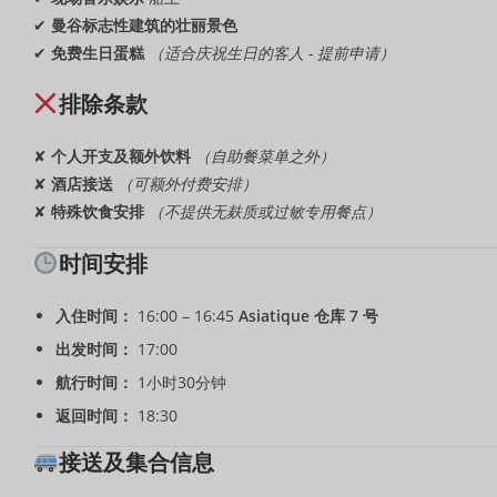
✔
曼谷标志性建筑的壮丽景色
✔
免费生日蛋糕
（适合庆祝生日的客人 - 提前申请）
排除条款
✘
个人开支及额外饮料
（自助餐菜单之外）
✘
酒店接送
（可额外付费安排）
✘
特殊饮食安排
（不提供无麸质或过敏专用餐点）
时间安排
入住时间：
16:00 – 16:45
Asiatique 仓库 7 号
出发时间：
17:00
航行时间：
1小时30分钟
返回时间：
18:30
接送及集合信息