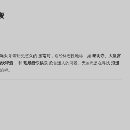
餐
码头
沿着历史悠久的
湄南河
，途经标志性地标，如
黎明寺、大皇宫
畅饮啤酒
， 和
现场音乐娱乐
欣赏迷人的河景。无论您是在寻找
浪漫
旅程。