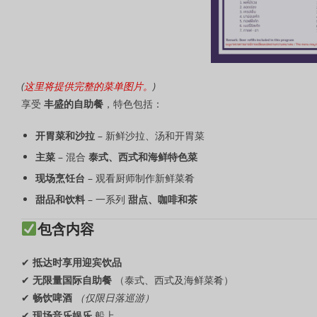
(
这里将提供完整的菜单图片。
)
享受
丰盛的自助餐
，特色包括：
开胃菜和沙拉
– 新鲜沙拉、汤和开胃菜
主菜
– 混合
泰式、西式和海鲜特色菜
现场烹饪台
– 观看厨师制作新鲜菜肴
甜品和饮料
– 一系列
甜点、咖啡和茶
包含内容
✔
抵达时享用迎宾饮品
✔
无限量国际自助餐
（泰式、西式及海鲜菜肴）
✔
畅饮啤酒
（仅限日落巡游）
✔
现场音乐娱乐
船上