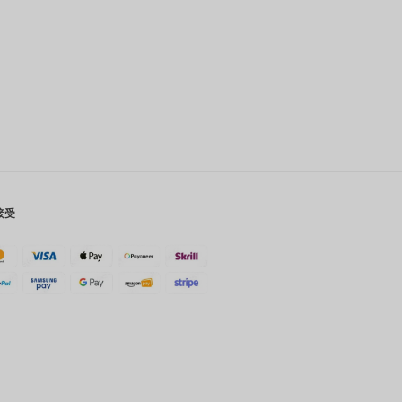
CAD
AUD
KRW
CNY
TWD
MYR
接受
PHP
HKD
SGD
USD