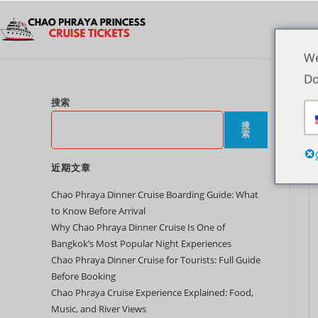
We
Do
搜索
搜
索
近期文章
Chao Phraya Dinner Cruise Boarding Guide: What
to Know Before Arrival
Why Chao Phraya Dinner Cruise Is One of
Bangkok’s Most Popular Night Experiences
Chao Phraya Dinner Cruise for Tourists: Full Guide
Before Booking
Chao Phraya Cruise Experience Explained: Food,
Music, and River Views