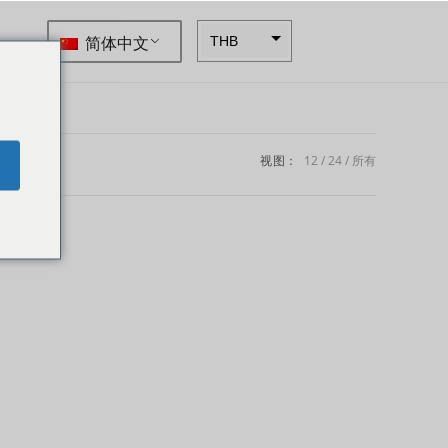
简体中文
THB
ZAR
SEK
NZD
视图：
12
24
所有
e
NOK
JPY
EUR
INR
IDR
GBP
DKK
CHF