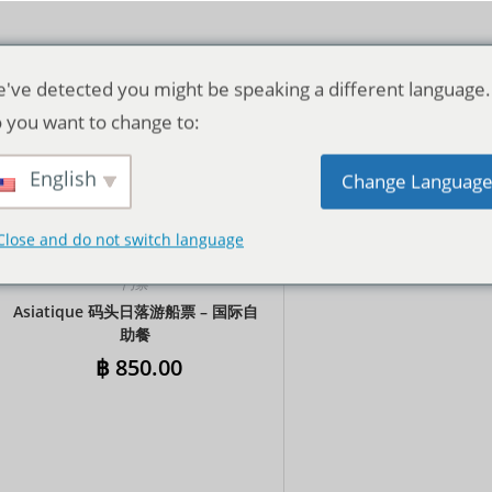
've detected you might be speaking a different language.
 you want to change to:
English
默认产品排序
Change Languag
Close and do not switch language
门票
Asiatique 码头日落游船票 – 国际自
助餐
฿
850.00