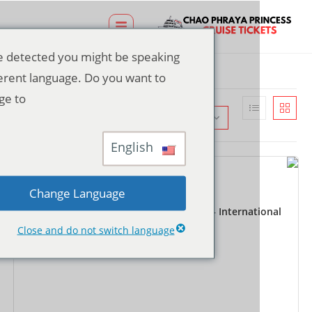
We've detected you might be speaking
a different language. Do you want to
change to:
الترتيب الافتراضي
English
Change Language
التذاكر
Dinner Cruise Ticket at Asiatique Pier – Internat
Buffet
Close and do not switch language
฿
1,100.00