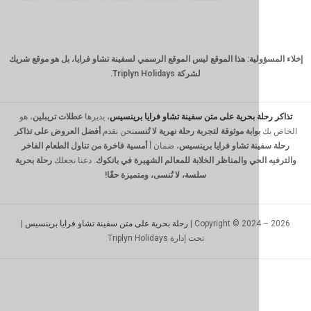
CNY
TWD
لية: هذا الموقع ليس الموقع الرسمي لسفينة تشاو فرايا، بل هو موقع شريك
MYR
لشركة Triplyn Holidays.
PHP
HKD
ة بحرية على متن سفينة تشاو فرايا برينسيس
، يديرها
عطلات تريبلين
، هو
وابة موثوقة لتجربة رحلة نهرية لا تُنسى
نحن نقدم
أفضل العروض على تذاكر
SGD
ة تشاو فرايا برينسيس
، ضمان أ
أمسية فاخرة من تناول الطعام الفاخر
حي والمناظر الخلابة للمعالم الشهيرة في بانكوك
. دعنا نجعلك
رحلة بحرية
USD
سلسة، لا تُنسى، ومتميزة حقًا!
Copyright © 2024
رحلة بحرية على متن سفينة تشاو فرايا برينسيس
|
تحت إدارة Triplyn Holidays