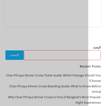
إضافة إلى السلة
البحث
Rece
Chao Phraya Dinner Cruise Ticket Guide: Which Package S
Chao Phraya Dinner Cruise Boarding Guide: What to Kn
Why Chao Phraya Dinner Cruise Is One of Bangkok’s Mos
Night Ex