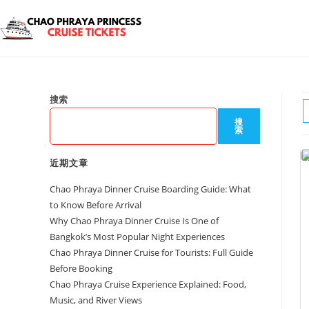
搜索
搜
索
近期文章
Chao Phraya Dinner Cruise Boarding Guide: What
to Know Before Arrival
Why Chao Phraya Dinner Cruise Is One of
Bangkok’s Most Popular Night Experiences
Chao Phraya Dinner Cruise for Tourists: Full Guide
Before Booking
Chao Phraya Cruise Experience Explained: Food,
Music, and River Views