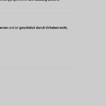
CAD
AUD
KRW
erien
und ist
geschützt durch Urheberrecht,
CNY
TWD
MYR
PHP
HKD
SGD
USD