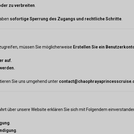
der zu verbreiten
.
haben
sofortige Sperrung des Zugangs und rechtliche Schritte
.
zugreifen, müssen Sie möglicherweise
Erstellen Sie ein Benutzerkont
r auf.
 werden.
ktieren Sie uns umgehend unter
contact@chaophrayaprincesscruise
ahrt
über unsere Website erklären Sie sich mit Folgendem einverstande
igung
.
ündigung
.