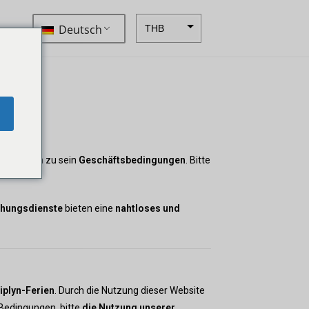
Deutsch
THB
ZAR
SEK
NZD
e
NOK
bsite,
JPY
e gebunden zu sein
Geschäftsbedingungen
. Bitte
EUR
INR
chungsdienste
bieten eine
nahtloses und
IDR
GBP
DKK
iplyn-Ferien
. Durch die Nutzung dieser Website
CHF
 Bedingungen, bitte
die Nutzung unserer