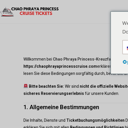
We
Do
Willkommen bei
Chao Phraya Princess-Kreuzfahrt
, betr
https://chaophrayaprincesscruise.com
erklären Sie sic
lesen Sie diese Bedingungen sorgfältig durch, bevor Sie 
Bitte beachten Sie:
Wir sind
nicht die offizielle Webs
sicheres Reservierungserlebnis
für unsere Kunden.
1. Allgemeine Bestimmungen
Die Inhalte, Dienste und
Ticketbuchungsmöglichkeiten
D
erklären Sie sich mit allen
Bedingungen und Richtlinien
hi