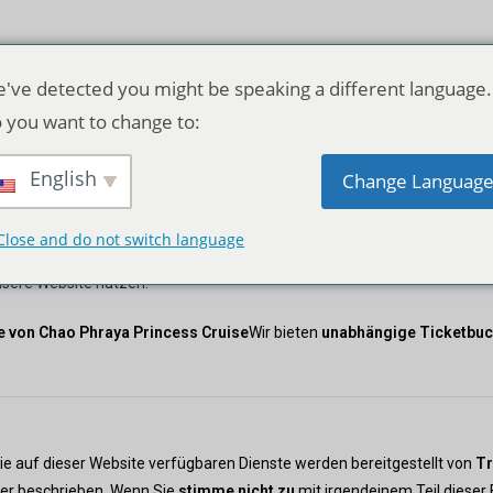
've detected you might be speaking a different language.
 you want to change to:
Nutzungsbedingungen
English
Change Languag
ieben von
Triplyn-Ferien
. Durch den Zugriff und die Nutzung unserer We
Close and do not switch language
h einverstanden, die folgenden Bestimmungen einzuhalten und an dies
unsere Website nutzen.
ite von Chao Phraya Princess Cruise
Wir bieten
unabhängige Ticketbu
ie auf dieser Website verfügbaren Dienste werden bereitgestellt von
Tr
er beschrieben. Wenn Sie
stimme nicht zu
mit irgendeinem Teil dieser