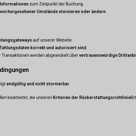
 Informationen
zum Zeitpunkt der Buchung.
nvorhergesehener Umstände stornieren oder ändern
.
ahlungsgateways
auf unserer Website.
ahlungsdaten korrekt und autorisiert sind
.
e Transaktionen werden abgewickelt über
vertrauenswürdige Drittanbi
edingungen
olgt
endgültig und nicht stornierbar
.
len bearbeitet, die unseren
Kriterien der Rückerstattungsrichtlinie
Bi