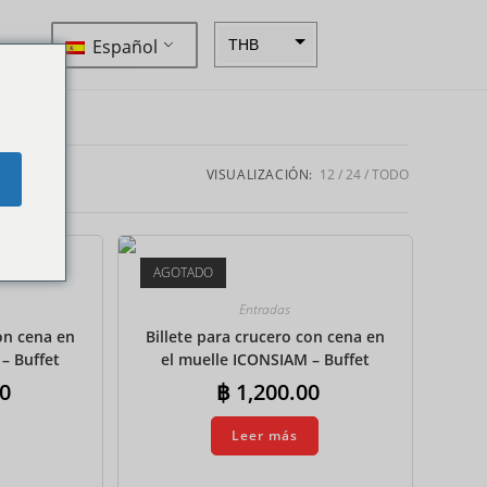
Español
THB
ZAR
SEK
NZD
VISUALIZACIÓN:
12
24
TODO
e
NOK
JPY
AGOTADO
EUR
Entradas
INR
con cena en
Billete para crucero con cena en
– Buffet
el muelle ICONSIAM – Buffet
IDR
l
internacional
0
฿
1,200.00
GBP
Leer más
DKK
CHF