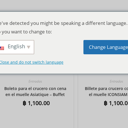
've detected you might be speaking a different language.
 you want to change to:
English
Orden predeterminado
Change Languag
Close and do not switch language
Entradas
Entradas
Boleto para el crucero con cena
Billete para crucero 
en el muelle Asiatique – Buffet
el muelle ICONSIAM 
internacional
internaciona
฿
1,100.00
฿
1,100.0