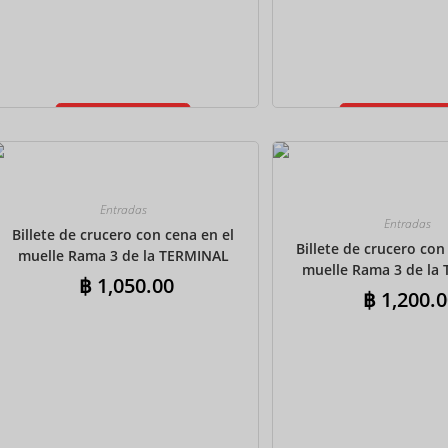
Añadir al
Añadir al
carrito
carrito
Entradas
Entradas
Billete de crucero con cena en el
Billete de crucero con
muelle Rama 3 de la TERMINAL
muelle Rama 3 de la
21: bufé indio
฿
1,050.00
21 con traslados de i
฿
1,200.0
compartidos – Buf