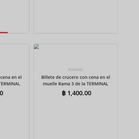
CAD
AUD
KRW
CNY
TWD
MYR
Entradas
PHP
 cena en el
Billete de crucero con cena en el
 TERMINAL
muelle Rama 3 de la TERMINAL
HKD
da y vuelta
21 con traslados de ida y vuelta
0
฿
1,400.00
é indio
compartidos – Buffet
SGD
internacional
USD