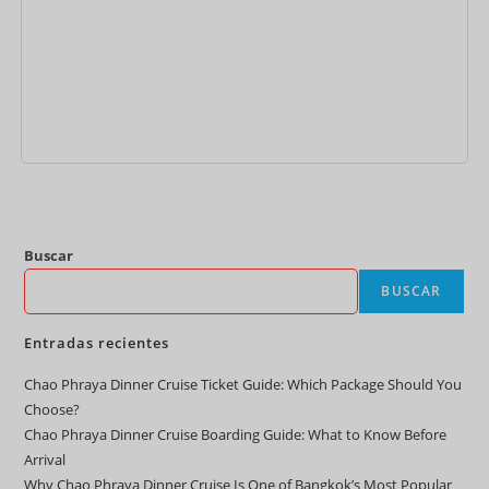
Añadir al carrito
Buscar
BUSCAR
Entradas recientes
Chao Phraya Dinner Cruise Ticket Guide: Which Package Should You
Choose?
Chao Phraya Dinner Cruise Boarding Guide: What to Know Before
Arrival
Why Chao Phraya Dinner Cruise Is One of Bangkok’s Most Popular