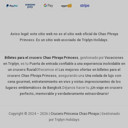
KRW
CNY
TWD
Aviso legal: este sitio web no es el sitio web oficial de Chao Phraya
MYR
Princess. Es un sitio web asociado de Triplyn Holidays.
PHP
HKD
Billetes para el crucero Chao Phraya Princess
, gestionado por
Vacaciones
en Triplyn
, es tu
Puerta de entrada confiable a una experiencia inolvidable en
SGD
un crucero fluvial
Ofrecemos el
Las mejores ofertas en billetes para el
crucero Chao Phraya Princess
, asegurando una
Una velada de lujo con
USD
cena gourmet, entretenimiento en vivo y vistas impresionantes de los
lugares emblemáticos de Bangkok.
Déjanos hacer tu
¡Un viaje en crucero
perfecto, memorable y verdaderamente extraordinario!
Copyright © 2024 – 2026 |
Crucero Princesa Chao Phraya
| Gestionado
por Triplyn Holidays