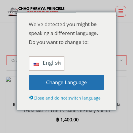
We've detected you might be
speaking a different language.
Do you want to change to:
Orden predeterminado
English
Change Language
Entradas
Close and do not switch language
Billete de crucero con cena en el muelle Rama 3 de la
TERMINAL 21 con traslados de ida y vuelta
compartidos – Buffet internacional
฿
1,400.00