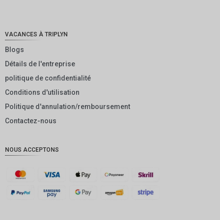
NOK
JPY
VACANCES À TRIPLYN
EUR
Blogs
Détails de l'entreprise
INR
politique de confidentialité
IDR
Conditions d'utilisation
GBP
Politique d'annulation/remboursement
DKK
Contactez-nous
CHF
NOUS ACCEPTONS
CAD
AUD
KRW
CNY