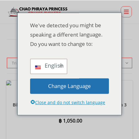
We've detected you might be
speaking a different language.
Do you want to change to:
Tri par défaut
English
Change Language
Billets
Close and do not switch language
Billet pour un dîner-croisière au TERMINAL 21 Rama 3
Pier – Buffet indien
฿
1,050.00