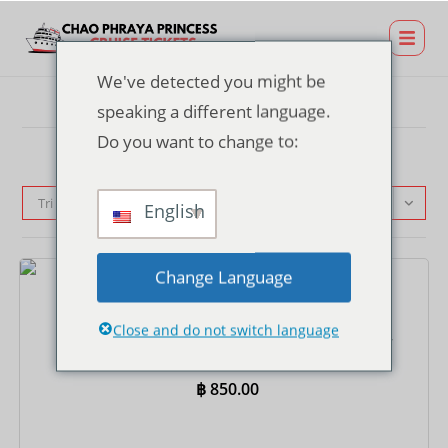
We've detected you might be
speaking a different language.
Do you want to change to:
Tri par défaut
English
Change Language
Billets
Close and do not switch language
Billet pour la croisière SUNSET à l'Asiatique Pier –
Buffet international
฿
850.00