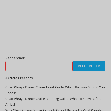
Ajouter au panier
Rechercher
RECHERCHER
Articles récents
Chao Phraya Dinner Cruise Ticket Guide: Which Package Should You
Choose?
Chao Phraya Dinner Cruise Boarding Guide: What to Know Before
Arrival
Why Chao Phraya Dinner Cruise Is One of Bangkok’s Most Popular