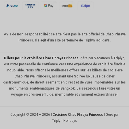
KRW
CNY
TWD
Avis de non-responsabilité : ce site n'est pas le site officiel de Chao Phraya
MYR
Princess. Il s'agit d'un site partenaire de Triplyn Holidays.
PHP
HKD
Billets pour la croisière Chao Phraya Princess
, géré par
Vacances à Triplyn
,
est votre
passerelle de confiance vers une expérience de croisière fluviale
SGD
inoubliable
. Nous offrons le
meilleures offres sur les billets de croisière
Chao Phraya Princess
, assurant une
Soirée luxueuse de dîner
USD
gastronomique, de divertissement en direct et de vues imprenables sur les
monuments emblématiques de Bangkok
. Laissez-nous faire votre
un
voyage en croisière fluide, mémorable et vraiment extraordinaire !
Copyright © 2024 – 2026 |
Croisière Chao Phraya Princess
| Géré par
Triplyn Holidays