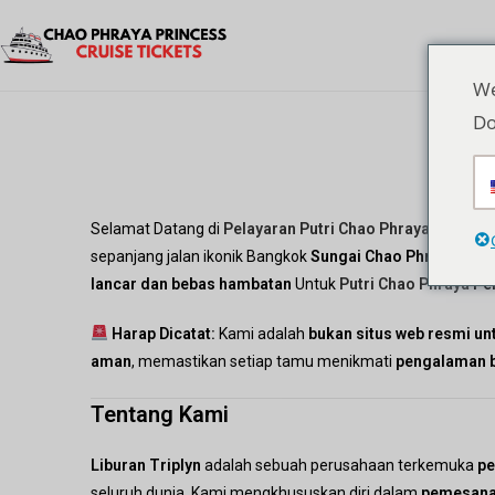
We
Do
Selamat Datang di
Pelayaran Putri Chao Phraya
, mitra 
sepanjang jalan ikonik Bangkok
Sungai Chao Phraya
Diope
lancar dan bebas hambatan
Untuk
Putri Chao Phraya
Pel
Harap Dicatat:
Kami adalah
bukan situs web resmi un
aman
, memastikan setiap tamu menikmati
pengalaman b
Tentang Kami
Liburan Triplyn
adalah sebuah perusahaan terkemuka
pe
seluruh dunia. Kami mengkhususkan diri dalam
pemesanan