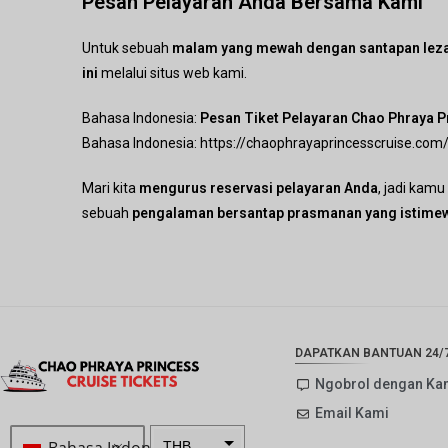
Pesan Pelayaran Anda Bersama Kami
Untuk sebuah
malam yang mewah dengan santapan leza
ini
melalui situs web kami.
Bahasa Indonesia:
Pesan Tiket Pelayaran Chao Phraya 
Bahasa Indonesia:
https://chaophrayaprincesscruise.com
Mari kita
mengurus reservasi pelayaran Anda
, jadi kamu
sebuah
pengalaman bersantap prasmanan yang istime
DAPATKAN BANTUAN 24/
Ngobrol dengan Ka
Email Kami
Bahasa Indonesia
THB