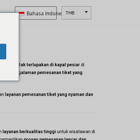
Bahasa Indonesia
THB
ZAR
SEK
NZD
e
NOK
 yang tak terlupakan di kapal pesiar
di
JPY
iakan
pengalaman pemesanan tiket yang
EUR
INR
kan
layanan pemesanan tiket yang nyaman dan
IDR
GBP
DKK
an
layanan berkualitas tinggi
untuk wisatawan di
CHF
 memastikan
proses pemesanan lancar dan