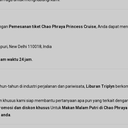
engan
Pemesanan tiket Chao Phraya Princess Cruise
, Anda dapat men
puri, New Delhi 110018, India
am waktu 24 jam.
n-tahun di industri perjalanan dan pariwisata,
Liburan Triplyn
berkom
 khusus kami siap membantu pertanyaan apa pun yang terkait denga
romosi dan diskon khusus
Untuk
Makan Malam Putri di Chao Phraya
g anda
.