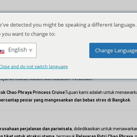
've detected you might be speaking a different language.
 you want to change to:
Detail Perusahaan
English
Change Languag
pemesanan tiket terpercaya Anda untuk
pengalaman makan malam mewah
Close and do not switch language
rasikan oleh
Liburan Triplyn
, kami mengkhususkan diri dalam menyed
ayaran Makan Malam dan Matahari Terbenam
.
tuk Chao Phraya Princess Cruise
Tujuan kami adalah untuk menawar
ersantap pesiar yang mengesankan dan bebas stres di Bangkok
.
rusahaan perjalanan dan pariwisata
, didedikasikan untuk menawark
 tiket untuk atraksi utama
, termasuk
Pelayaran Putri Chao Phraya
,