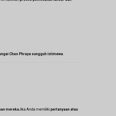
CAD
AUD
KRW
CNY
TWD
MYR
ungai Chao Phraya sungguh istimewa
.
PHP
HKD
SGD
USD
nan mereka
Jika Anda memiliki
pertanyaan atau