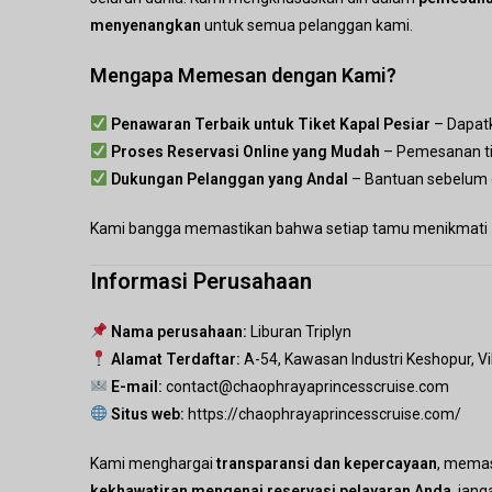
menyenangkan
untuk semua pelanggan kami.
Mengapa Memesan dengan Kami?
Penawaran Terbaik untuk Tiket Kapal Pesiar
– Dapatk
Proses Reservasi Online yang Mudah
– Pemesanan ti
Dukungan Pelanggan yang Andal
– Bantuan sebelum
Kami bangga memastikan bahwa setiap tamu menikmati
Informasi Perusahaan
Nama perusahaan:
Liburan Triplyn
Alamat Terdaftar:
A-54, Kawasan Industri Keshopur, Vi
E-mail:
contact@chaophrayaprincesscruise.com
Situs web:
https://chaophrayaprincesscruise.com/
Kami menghargai
transparansi dan kepercayaan
, memas
kekhawatiran mengenai reservasi pelayaran Anda
, jan