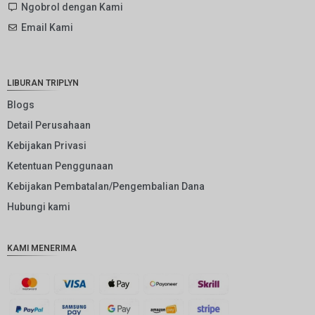
SEK
Ngobrol dengan Kami
Email Kami
NZD
NOK
JPY
LIBURAN TRIPLYN
EUR
Blogs
Detail Perusahaan
INR
Kebijakan Privasi
IDR
Ketentuan Penggunaan
GBP
Kebijakan Pembatalan/Pengembalian Dana
DKK
Hubungi kami
CHF
KAMI MENERIMA
CAD
AUD
KRW