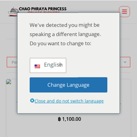
We've detected you might be
speaking a different language.
Do you want to change to:
Pengurutan standar
English
Change Language
Tiket
Close and do not switch language
Tiket Pesiar Makan Malam di Dermaga Asiatique –
Prasmanan Internasional
฿
1,100.00