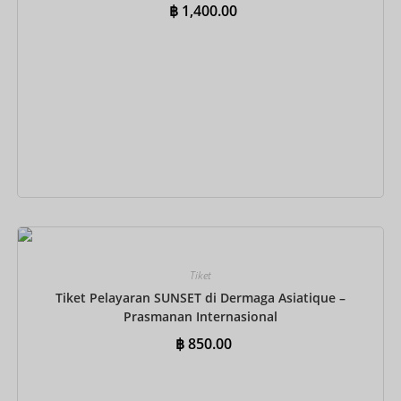
Prasmanan Internasional
฿
1,400.00
Tambah ke keranjang
Tiket
Tiket Pelayaran SUNSET di Dermaga Asiatique –
Prasmanan Internasional
฿
850.00