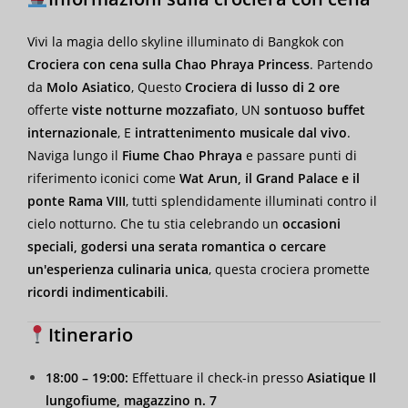
Vivi la magia dello skyline illuminato di Bangkok con
Crociera con cena sulla Chao Phraya Princess
. Partendo
da
Molo Asiatico
, Questo
Crociera di lusso di 2 ore
offerte
viste notturne mozzafiato
, UN
sontuoso buffet
internazionale
, E
intrattenimento musicale dal vivo
.
Naviga lungo il
Fiume Chao Phraya
e passare punti di
riferimento iconici come
Wat Arun, il Grand Palace e il
ponte Rama VIII
, tutti splendidamente illuminati contro il
cielo notturno. Che tu stia celebrando un
occasioni
speciali, godersi una serata romantica o cercare
un'esperienza culinaria unica
, questa crociera promette
ricordi indimenticabili
.
Itinerario
18:00 – 19:00:
Effettuare il check-in presso
Asiatique Il
lungofiume, magazzino n. 7