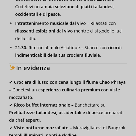
Godetevi un
ampia selezione di piatti tailandesi,
occidentali e di pesce
.
Intrattenimento musicale dal vivo
– Rilassati con
rilassanti esibizioni dal vivo
mentre ci si gode le luci
della città.
21:30:
Ritorno al molo Asiatique – Sbarco con
ricordi
indimenticabili della tua crociera fluviale
.
In evidenza
✔
Crociera di lusso con cena lungo il fiume Chao Phraya
– Godetevi un
esperienza culinaria premium con viste
mozzafiato
.
✔
Ricco buffet internazionale
– Banchettare su
Prelibatezze tailandesi, occidentali e di pesce
preparati
da chef esperti.
✔
Viste notturne mozzafiato
– Meravigliatevi di Bangkok
templi illuminati, ponti e skyline
.