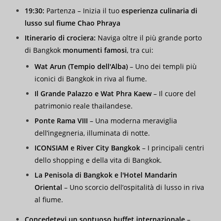
19:30:
Partenza – Inizia il tuo
esperienza culinaria di
lusso sul fiume Chao Phraya
Itinerario di crociera:
Naviga oltre il più grande porto
di Bangkok
monumenti famosi
, tra cui:
Wat Arun (Tempio dell'Alba)
– Uno dei templi più
iconici di Bangkok in riva al fiume.
Il Grande Palazzo e Wat Phra Kaew
– Il cuore del
patrimonio reale thailandese.
Ponte Rama VIII
– Una moderna meraviglia
dell’ingegneria, illuminata di notte.
ICONSIAM e River City Bangkok
– I principali centri
dello shopping e della vita di Bangkok.
La Penisola di Bangkok e l'Hotel Mandarin
Oriental
– Uno scorcio dell’ospitalità di lusso in riva
al fiume.
Concedetevi un sontuoso buffet internazionale
–