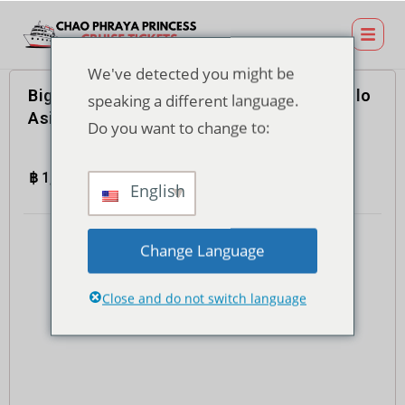
We've detected you might be
Biglietto per una crociera con cena al molo
speaking a different language.
Asiatique – Buffet internazionale
Do you want to change to:
฿
1,100.00
4.7
(935)
Totale
English
Change Language
Close and do not switch language