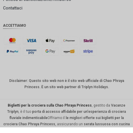
DKK
Contattaci
CHF
ACCETTIAMO
CAD
AUD
KRW
CNY
TWD
Disclaimer: Questo sito web non è il sito web ufficiale di Chao Phraya
MYR
Princess. È un sito web partner di Triplyn Holidays.
PHP
HKD
Biglietti per la crociera sulla Chao Phraya Princess
, gestito da
Vacanze
Triplyn
, è il tuo
porta di accesso affidabile per un'esperienza di crociera
SGD
fluviale indimenticabile
Offriamo il
le migliori offerte sui biglietti per la
crociera Chao Phraya Princess
, assicurando un
serata lussuosa con cucina
USD
gourmet, intrattenimento dal vivo e viste mozzafiato sui monumenti iconici