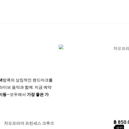
녁
방콕의 상징적인 랜드마크를
라이브 음악과 함께. 지금 예약
 이동
—모두에서
가장 좋은 가
฿
850.
차오프라야 프린세스 크루즈
성인