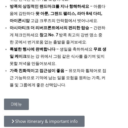
방콕의 상징적인 랜드마크를 지나 항해하세요
– 아름다
움에 감탄하다
왓 아룬, 그랜드 팰리스, 라마 8세 다리,
아이콘시암
고급 크루즈의 안락함에서 벗어나세요.
아시아티크 더 리버프론트에서의 편리한 탑승
– 간편하
게 체크인하세요
창고 No. 7
방콕 최고의 강변 명소 중
한 곳에서 번거로움 없는 출발을 즐겨보세요.
특별한 행사에 완벽합니다
– 생일을 축하하세요
무료 생
일 케이크
또는 강 위에서 그림 같은 식사를 즐기며 잊지
못할 저녁을 만들어보세요.
가족 친화적이고 접근성이 좋음
– 유모차와 휠체어로 접
근 가능하므로 기억에 남는 일몰 모험을 원하는 가족, 커
플 및 그룹에게 좋은 선택입니다.
메뉴
Show itinerary & important info