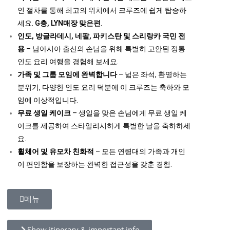
인 절차를 통해 최고의 위치에서 크루즈에 쉽게 탑승하
세요.
G층, LYN매장 맞은편
.
인도, 방글라데시, 네팔, 파키스탄 및 스리랑카 국민 전
용
– 남아시아 출신의 손님을 위해 특별히 고안된 정통
인도 요리 여행을 경험해 보세요.
가족 및 그룹 모임에 완벽합니다
– 넓은 좌석, 환영하는
분위기, 다양한 인도 요리 덕분에 이 크루즈는 축하와 모
임에 이상적입니다.
무료 생일 케이크
– 생일을 맞은 손님에게 무료 생일 케
이크를 제공하여 스타일리시하게 특별한 날을 축하하세
요.
휠체어 및 유모차 친화적
– 모든 연령대의 가족과 개인
이 편안함을 보장하는 완벽한 접근성을 갖춘 경험.
메뉴
Show itinerary & important info