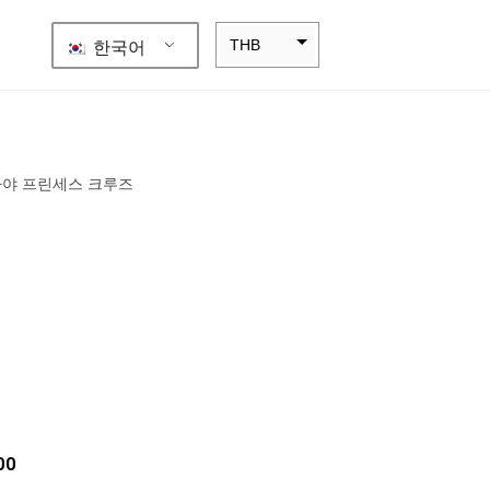
한국어
THB
ZAR
SEK
NZD
NOK
JPY
EUR
INR
IDR
GBP
DKK
00
CHF