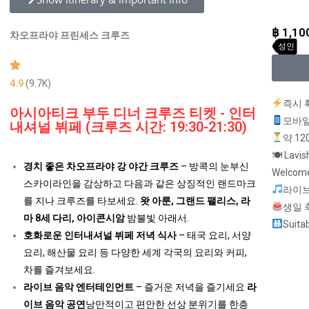
฿
1,10
차오프라야 프린세스 크루즈
성인
4.9
(9.7K)
즉시 
아시아티크 부두 디너 크루즈 티켓 - 인터
모바일
내셔널 뷔페 (크루즈 시간: 19:30-21:30)
약 12
🍽 Lavis
경치 좋은 차오프라야 강 야간 크루즈
– 방콕의 눈부신
Welcome
스카이라인을 감상하고 다음과 같은 상징적인 랜드마크
라이브
를 지나 크루즈를 타보세요.
왓 아룬, 그랜드 팰리스, 라
생일 
마 8세 다리, 아이콘시암
밤불빛 아래서.
Suitab
호화로운 인터내셔널 뷔페 저녁 식사
– 태국 요리, 서양
요리, 해산물 요리 등 다양한 세계 각국의 요리와 커피,
차를 즐겨보세요.
라이브 음악 엔터테인먼트
– 즐거운 저녁을 즐기세요
라
이브 음악 공연
낭만적이고 편안한 선상 분위기를 한층