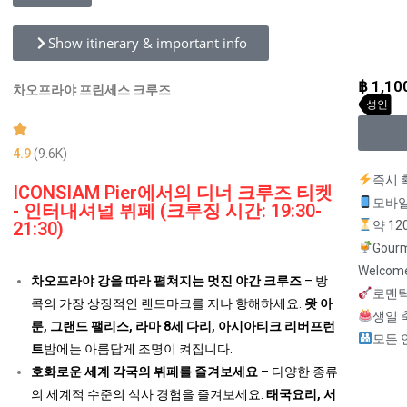
Show itinerary & important info
฿
1,10
차오프라야 프린세스 크루즈
성인
4.9
(9.6K)
즉시 
ICONSIAM Pier에서의 디너 크루즈 티켓
모바일
- 인터내셔널 뷔페 (크루징 시간: 19:30-
약 12
21:30)
Gourm
Welcome
차오프라야 강을 따라 펼쳐지는 멋진 야간 크루즈
– 방
로맨틱
콕의 가장 상징적인 랜드마크를 지나 항해하세요.
왓 아
생일 
룬, 그랜드 팰리스, 라마 8세 다리, 아시아티크 리버프런
모든 
트
밤에는 아름답게 조명이 켜집니다.
호화로운 세계 각국의 뷔페를 즐겨보세요
– 다양한 종류
의 세계적 수준의 식사 경험을 즐겨보세요.
태국요리, 서