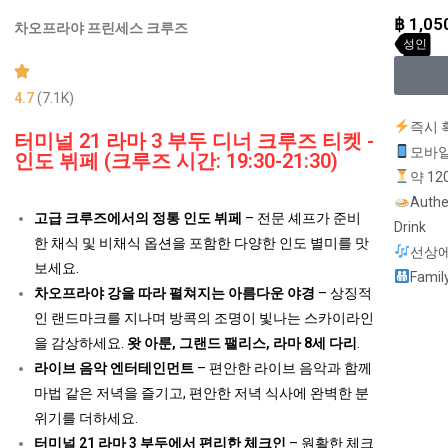
฿
1,05
차오프라야 프린세스 크루즈
성인
4.7
(7.1K)
즉시 
터미널 21 라마 3 부두 디너 크루즈 티켓 -
모바일
인도 뷔페 (크루즈 시간: 19:30-21:30)
약 12
Authe
고급 크루즈에서의 정통 인도 뷔페
– 전문 셰프가 준비
Drink
한 채식 및 비채식 옵션을 포함한 다양한 인도 별미를 맛
선상에
보세요.
Famil
차오프라야 강을 따라 펼쳐지는 아름다운 야경
– 상징적
인 랜드마크를 지나며 방콕의 조명이 빛나는 스카이라인
을 감상하세요.
왓 아룬, 그랜드 팰리스, 라마 8세 다리
.
라이브 음악 엔터테인먼트
– 편안한 라이브 음악과 함께
마법 같은 저녁을 즐기고, 편안한 저녁 식사에 완벽한 분
위기를 더하세요.
터미널 21 라마 3 부두에서 편리한 체크인
– 원활한 체크