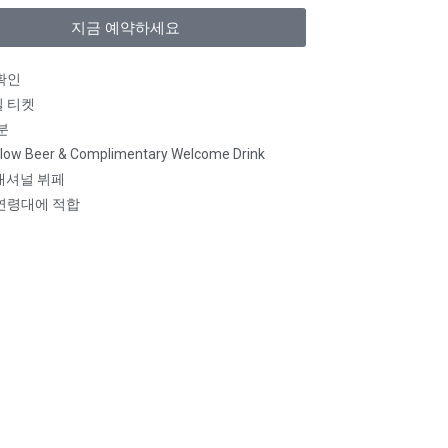
지금 예약하세요
CAD
AUD
확인
KRW
 티켓
분
CNY
Flow Beer & Complimentary Welcome Drink
TWD
터내셔널 뷔페
연령대에 적합
MYR
PHP
HKD
SGD
USD