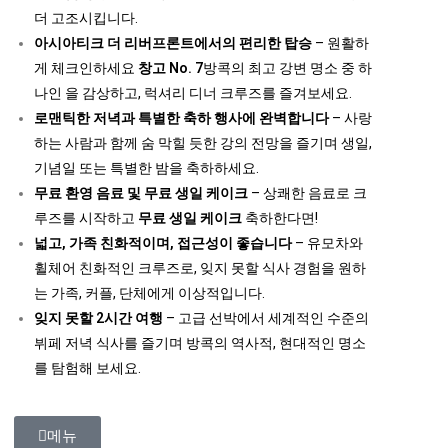
더 고조시킵니다.
아시아티크 더 리버프론트에서의 편리한 탑승
– 원활하
게 체크인하세요
창고 No. 7
방콕의 최고 강변 명소 중 하
나인 을 감상하고, 럭셔리 디너 크루즈를 즐겨보세요.
로맨틱한 저녁과 특별한 축하 행사에 완벽합니다
– 사랑
하는 사람과 함께 숨 막힐 듯한 강의 전망을 즐기며 생일,
기념일 또는 특별한 밤을 축하하세요.
무료 환영 음료 및 무료 생일 케이크
– 상쾌한 음료로 크
루즈를 시작하고
무료 생일 케이크
축하한다면!
넓고, 가족 친화적이며, 접근성이 좋습니다
– 유모차와
휠체어 친화적인 크루즈로, 잊지 못할 식사 경험을 원하
는 가족, 커플, 단체에게 이상적입니다.
잊지 못할 2시간 여행
– 고급 선박에서 세계적인 수준의
뷔페 저녁 식사를 즐기며 방콕의 역사적, 현대적인 명소
를 탐험해 보세요.
메뉴