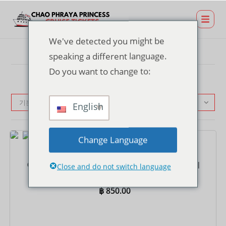
We've detected you might be
speaking a different language.
Do you want to change to:
기본순
English
Change Language
티켓
아시아티크 부두의 선셋 크루즈 티켓 – 인터내셔널 뷔페
Close and do not switch language
฿
850.00