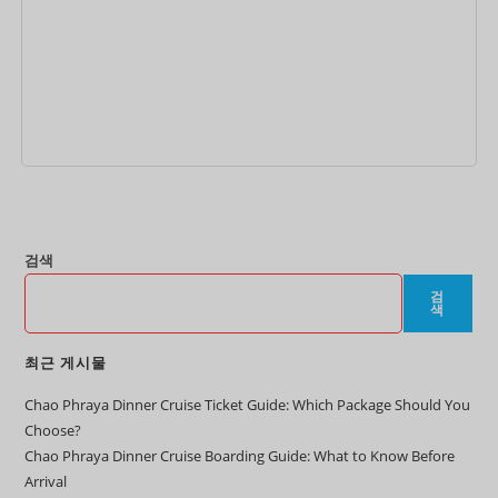
장바구니
검색
검
색
최근 게시물
Chao Phraya Dinner Cruise Ticket Guide: Which Package Should You
Choose?
Chao Phraya Dinner Cruise Boarding Guide: What to Know Before
Arrival