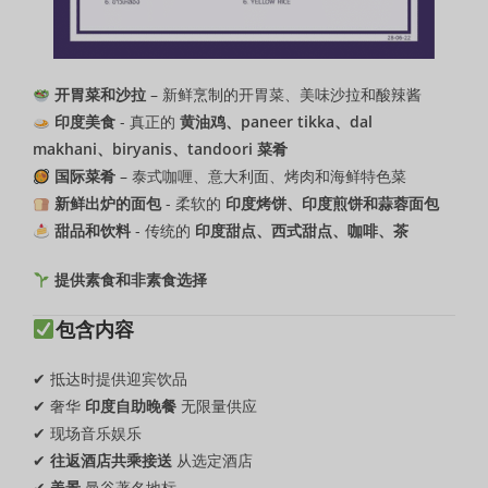
开胃菜和沙拉
– 新鲜烹制的开胃菜、美味沙拉和酸辣酱
印度美食
- 真正的
黄油鸡、paneer tikka、dal
makhani、biryanis、tandoori 菜肴
国际菜肴
– 泰式咖喱、意大利面、烤肉和海鲜特色菜
新鲜出炉的面包
- 柔软的
印度烤饼、印度煎饼和蒜蓉面包
甜品和饮料
- 传统的
印度甜点、西式甜点、咖啡、茶
提供素食和非素食选择
包含内容
✔ 抵达时提供迎宾饮品
✔ 奢华
印度自助晚餐
无限量供应
✔ 现场音乐娱乐
✔
往返酒店共乘接送
从选定酒店
✔
美景
曼谷著名地标