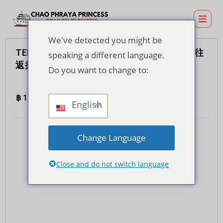
We've detected you might be
TERMINAL 21 Rama 3 码头晚餐游船票（含往
speaking a different language.
返接送）- 印度自助餐
Do you want to change to:
฿
1,200.00
4.7
(935)
全部的
English
Change Language
Close and do not switch language