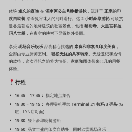
体验
难忘的夜晚
在
湄南河公主号晚餐游轮
，沉迷于
正宗的印
度自助餐
沿着曼谷迷人的河畔滑行。这
2 小时豪华游轮
可欣赏
曼谷最著名的地标建筑的壮丽景色，包括
黎明寺、大皇宫和拉
玛八世桥
，在夜空的映衬下显得格外美丽。
享受
现场音乐娱乐
品尝精心挑选的
素食和非素食印度美食
，
全部由专业厨师烹制。
轻松无忧的共享转乘
、无缝登记和热情
的款待，这次游轮之旅将为情侣、家庭和团体带来非凡的用餐
体验。
行程
16:45 – 17:45：
指定地点集合
18:30 – 19:15：
办理登机手续
Terminal 21 拉玛 3 码头
(G
层，LYN店对面)
19:30:
登上豪华晚餐游船
19:50:
品尝丰盛的印度自助餐，同时欣赏现场音乐