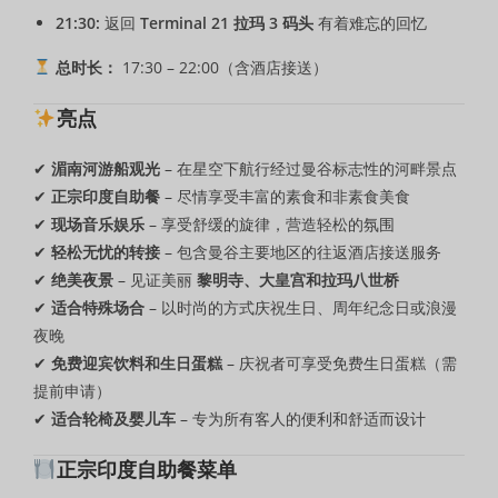
21:30:
返回
Terminal 21 拉玛 3 码头
有着难忘的回忆
总时长：
17:30 – 22:00（含酒店接送）
亮点
✔
湄南河游船观光
– 在星空下航行经过曼谷标志性的河畔景点
✔
正宗印度自助餐
– 尽情享受丰富的素食和非素食美食
✔
现场音乐娱乐
– 享受舒缓的旋律，营造轻松的氛围
✔
轻松无忧的转接
– 包含曼谷主要地区的往返酒店接送服务
✔
绝美夜景
– 见证美丽
黎明寺、大皇宫和拉玛八世桥
✔
适合特殊场合
– 以时尚的方式庆祝生日、周年纪念日或浪漫
夜晚
✔
免费迎宾饮料和生日蛋糕
– 庆祝者可享受免费生日蛋糕（需
提前申请）
✔
适合轮椅及婴儿车
– 专为所有客人的便利和舒适而设计
正宗印度自助餐菜单