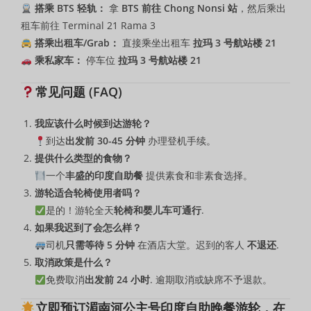
搭乘 BTS 轻轨：
拿
BTS 前往 Chong Nonsi 站
，然后乘出
租车前往 Terminal 21 Rama 3
搭乘出租车/Grab：
直接乘坐出租车
拉玛 3 号航站楼 21
乘私家车：
停车位
拉玛 3 号航站楼 21
常见问题 (FAQ)
我应该什么时候到达游轮？
到达
出发前 30-45 分钟
办理登机手续。
提供什么类型的食物？
一个
丰盛的印度自助餐
提供素食和非素食选择。
游轮适合轮椅使用者吗？
是的！游轮全天
轮椅和婴儿车可通行
.
如果我迟到了会怎么样？
司机
只需等待 5 分钟
在酒店大堂。迟到的客人
不退还
.
取消政策是什么？
免费取消
出发前 24 小时
. 逾期取消或缺席不予退款。
立即预订湄南河公主号印度自助晚餐游轮，在