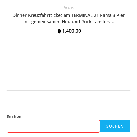
Tickets
Dinner-Kreuzfahrtticket am TERMINAL 21 Rama 3 Pier
mit gemeinsamen Hin- und Rücktransfers –
Internationales Buffet
฿
1,400.00
In den Warenkorb
Suchen
SUCHEN