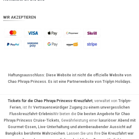
CHF
WIR AKZEPTIEREN
CAD
AUD
KRW
CNY
TWD
Haftungsausschluss: Diese Website ist nicht die offizielle Website von
MYR
Chao Phraya Princess. Es ist eine Partnerwebsite von Triplyn Holidays.
PHP
HKD
Tickets für die Chao Phraya Princess-Kreuzfahrt
, verwaltet von
Triplyn-
Ferien
, ist Ihr
Vertrauenswürdiger Zugang zu einem unvergesslichen
SGD
Flusskreuzfahrt-Erlebnis
Wir bieten die
Die besten Angebote für Chao
Phraya Princess Cruise-Tickets
, Gewährleistung einer
luxuriöser Abend mit
USD
Gourmet-Essen, Live-Unterhaltung und atemberaubender Aussicht auf
Bangkoks berühmte Wahrzeichen
. Lassen Sie uns Ihre
Die Kreuzfahrt war