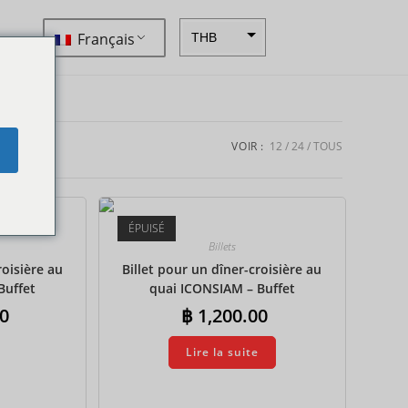
Français
THB
ZAR
SEK
NZD
VOIR :
12
24
TOUS
e
NOK
JPY
ÉPUISÉ
EUR
Billets
INR
roisière au
Billet pour un dîner-croisière au
Buffet
quai ICONSIAM – Buffet
IDR
l
international
0
฿
1,200.00
GBP
Lire la suite
DKK
CHF