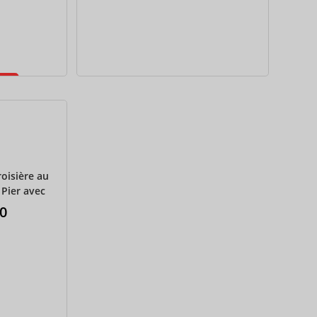
CAD
AUD
KRW
CNY
TWD
MYR
PHP
roisière au
Pier avec
HKD
 partagés –
0
ional
SGD
USD