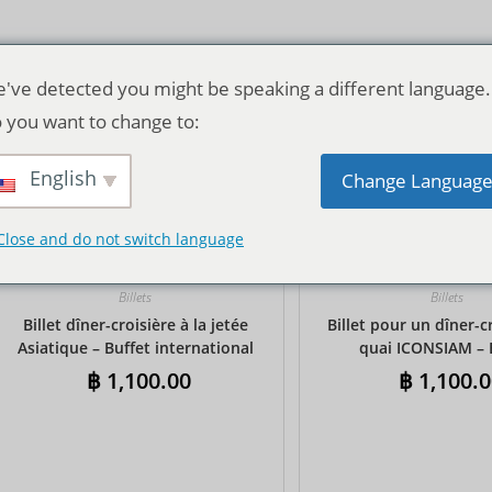
've detected you might be speaking a different language.
 you want to change to:
English
Tri par défaut
Change Languag
Close and do not switch language
Billets
Billets
Billet dîner-croisière à la jetée
Billet pour un dîner-c
Asiatique – Buffet international
quai ICONSIAM – 
internationa
฿
1,100.00
฿
1,100.0