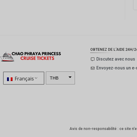
OBTENEZ DE L'AIDE 24H/24
Discutez avec nous
Envoyez-nous un e-
Français
THB
ZAR
SEK
NZD
NOK
Avis de non-responsabilité : ce site n'es
JPY