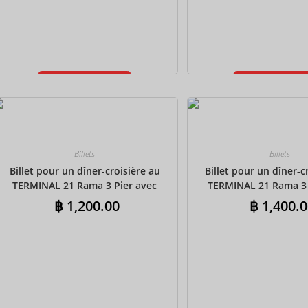
Ajouter au
Ajouter au
panier
panier
Billets
Billets
Billet pour un dîner-croisière au
Billet pour un dîner-c
TERMINAL 21 Rama 3 Pier avec
TERMINAL 21 Rama 3 
transferts aller-retour partagés –
transferts aller-retour
฿
1,200.00
฿
1,400.0
Buffet indien
Buffet internat