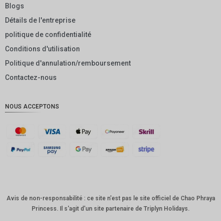
EUR
Blogs
Détails de l'entreprise
INR
politique de confidentialité
IDR
Conditions d'utilisation
GBP
Politique d'annulation/remboursement
DKK
Contactez-nous
CHF
NOUS ACCEPTONS
CAD
AUD
KRW
CNY
TWD
Avis de non-responsabilité : ce site n'est pas le site officiel de Chao Phraya
MYR
Princess. Il s'agit d'un site partenaire de Triplyn Holidays.
PHP