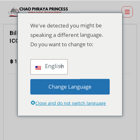
We've detected you might be
Billet pour un dîner-croisière au quai
speaking a different language.
ICONSIAM – Buffet international
Do you want to change to:
฿
1,100.00
4.7
(935)
Total
English
Change Language
Close and do not switch language