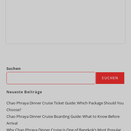
In den Warenkorb
Suchen
SUCHEN
Neueste Beiträge
Chao Phraya Dinner Cruise Ticket Guide: Which Package Should You
Choose?
Chao Phraya Dinner Cruise Boarding Guide: What to Know Before
Arrival
Why Chao Phraya Dinner Cruise Is One of Bangkok’s Most Popular