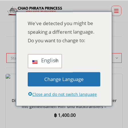
We've detected you might be
speaking a different language.
Do you want to change to:
Standardsortierung
English
Change Language
Tickets
Close and do not switch language
Dinner-Kreuzfahrtticket am TERMINAL 21 Rama 3 Pier
mit gemeinsamen Hin- und Rücktransfers –
Internationales Buffet
฿
1,400.00