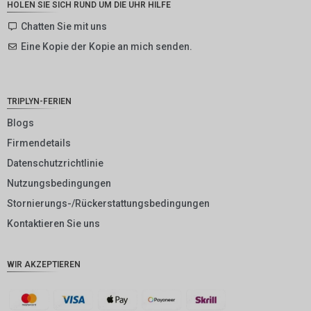
HOLEN SIE SICH RUND UM DIE UHR HILFE
SEK
Chatten Sie mit uns
Eine Kopie der Kopie an mich senden.
NZD
NOK
JPY
TRIPLYN-FERIEN
EUR
Blogs
Firmendetails
INR
Datenschutzrichtlinie
IDR
Nutzungsbedingungen
GBP
Stornierungs-/Rückerstattungsbedingungen
DKK
Kontaktieren Sie uns
CHF
WIR AKZEPTIEREN
CAD
AUD