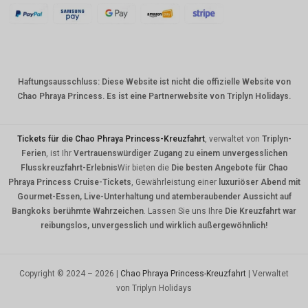
KRW
CNY
TWD
Haftungsausschluss: Diese Website ist nicht die offizielle Website von
MYR
Chao Phraya Princess. Es ist eine Partnerwebsite von Triplyn Holidays.
PHP
HKD
Tickets für die Chao Phraya Princess-Kreuzfahrt
, verwaltet von
Triplyn-
Ferien
, ist Ihr
Vertrauenswürdiger Zugang zu einem unvergesslichen
SGD
Flusskreuzfahrt-Erlebnis
Wir bieten die
Die besten Angebote für Chao
Phraya Princess Cruise-Tickets
, Gewährleistung einer
luxuriöser Abend mit
USD
Gourmet-Essen, Live-Unterhaltung und atemberaubender Aussicht auf
Bangkoks berühmte Wahrzeichen
. Lassen Sie uns Ihre
Die Kreuzfahrt war
reibungslos, unvergesslich und wirklich außergewöhnlich!
Copyright © 2024 – 2026 |
Chao Phraya Princess-Kreuzfahrt
| Verwaltet
von Triplyn Holidays