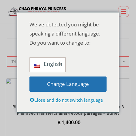
We've detected you might be
speaking a different language.
Do you want to change to:
Tri par défaut
English
Change Language
Billets
Close and do not switch language
Billet pour un dîner-croisière au TERMINAL 21 Rama 3
Pier avec transferts aller-retour partagés – Buffet
international
฿
1,400.00