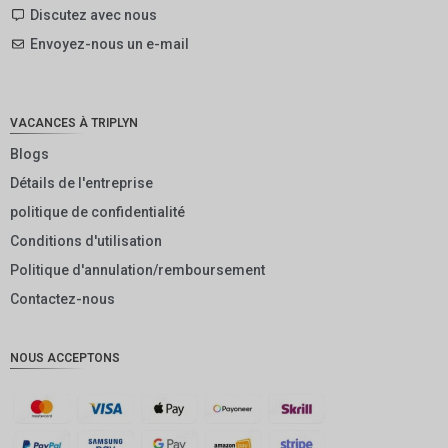
SEK
Discutez avec nous
Envoyez-nous un e-mail
NZD
NOK
JPY
VACANCES À TRIPLYN
EUR
Blogs
Détails de l'entreprise
INR
politique de confidentialité
IDR
Conditions d'utilisation
GBP
Politique d'annulation/remboursement
DKK
Contactez-nous
CHF
NOUS ACCEPTONS
CAD
AUD
KRW