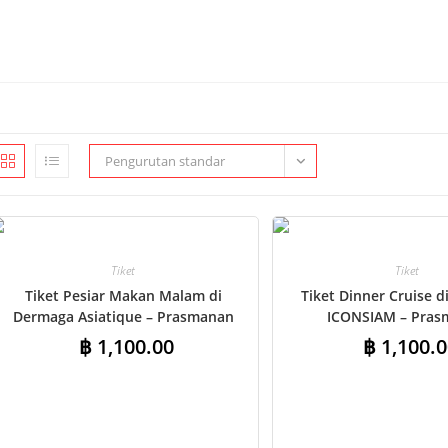
Pengurutan standar
Tiket
Tiket
Tiket Pesiar Makan Malam di
Tiket Dinner Cruise 
Dermaga Asiatique – Prasmanan
ICONSIAM – Pras
Internasional
Internasiona
฿
1,100.00
฿
1,100.0