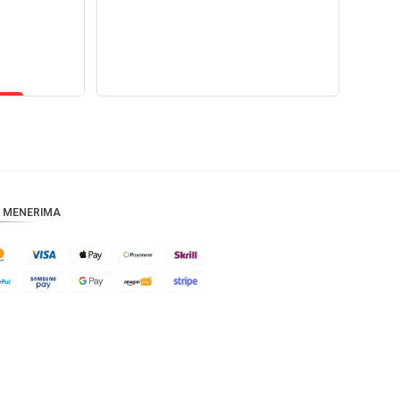
CAD
AUD
KRW
CNY
TWD
MYR
 MENERIMA
PHP
HKD
SGD
USD