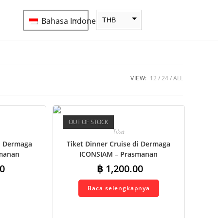
Bahasa Indonesia
THB
ZAR
SEK
NZD
VIEW:
12
24
ALL
NOK
JPY
OUT OF STOCK
EUR
Tiket
INR
di Dermaga
Tiket Dinner Cruise di Dermaga
manan
ICONSIAM – Prasmanan
IDR
l
Internasional
0
฿
1,200.00
GBP
Baca selengkapnya
DKK
CHF