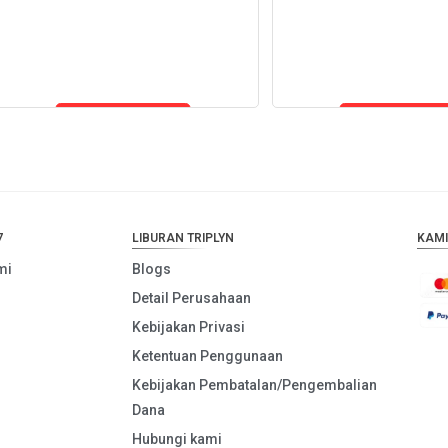
Tambah ke
Tambah ke
keranjang
keranjang
7
LIBURAN TRIPLYN
KAMI
mi
Blogs
Detail Perusahaan
Kebijakan Privasi
Ketentuan Penggunaan
Kebijakan Pembatalan/Pengembalian
Dana
Hubungi kami