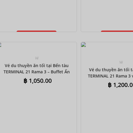
Thêm vào giỏ
Thêm vào gi
hàng
hàng
Vé
Vé
Vé du thuyền ăn tối tại Bến tàu
Vé du thuyền ăn tối t
TERMINAL 21 Rama 3 – Buffet Ấn
TERMINAL 21 Rama 3 v
Độ
฿
1,050.00
đưa đón khứ hồi chun
฿
1,200.0
Ấn Độ