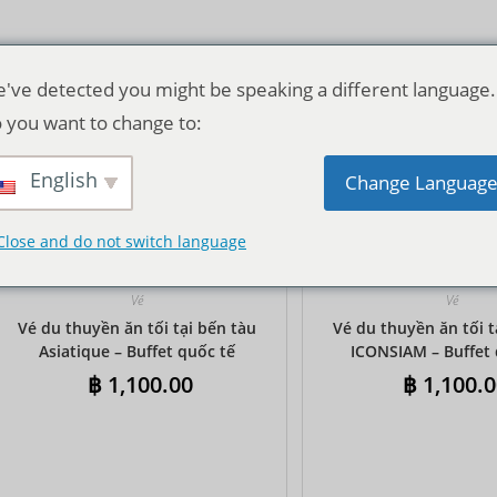
've detected you might be speaking a different language.
 you want to change to:
English
Thứ tự mặc định
Change Languag
Close and do not switch language
Vé
Vé
Vé du thuyền ăn tối tại bến tàu
Vé du thuyền ăn tối t
Asiatique – Buffet quốc tế
ICONSIAM – Buffet 
฿
1,100.00
฿
1,100.0