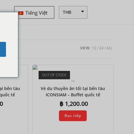
Tiếng Việt
THB
ZAR
SEK
NZD
VIEW:
12
24
ALL
e
NOK
JPY
OUT OF STOCK
EUR
Vé
INR
ại bến tàu
Vé du thuyền ăn tối tại bến tàu
quốc tế
ICONSIAM – Buffet quốc tế
IDR
0
฿
1,200.00
GBP
Đọc tiếp
DKK
CHF