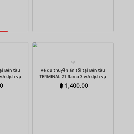
CAD
AUD
KRW
ỏ
CNY
TWD
MYR
Vé
ại Bến tàu
Vé du thuyền ăn tối tại Bến tàu
PHP
ới dịch vụ
TERMINAL 21 Rama 3 với dịch vụ
g – Buffet
đưa đón khứ hồi chung – Buffet
HKD
0
฿
1,400.00
quốc tế
SGD
USD