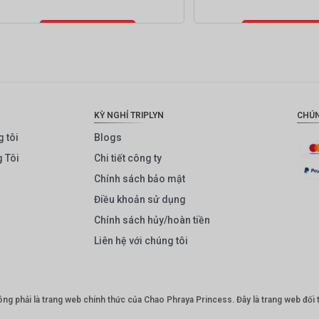
Thêm vào giỏ
Thêm vào gi
hàng
hàng
KỲ NGHỈ TRIPLYN
CHÚN
 tôi
Blogs
 Tôi
Chi tiết công ty
Chính sách bảo mật
Điều khoản sử dụng
Chính sách hủy/hoàn tiền
Liên hệ với chúng tôi
g phải là trang web chính thức của Chao Phraya Princess. Đây là trang web đối t