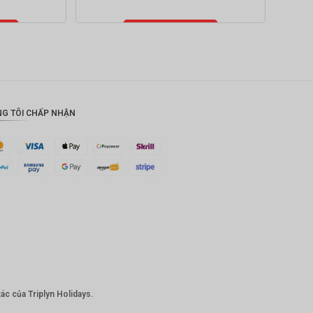
ỏ
Thêm vào giỏ
hàng
G TÔI CHẤP NHẬN
ác của Triplyn Holidays.