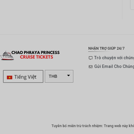
NHẬN TRỢ GIÚP 24/7
Trò chuyện với chúng
Gửi Email Cho Chúng
Tiếng Việt
THB
ZAR
SEK
NZD
NOK
Tuyên bố miễn trừ trách nhiệm: Trang web này khôn
JPY