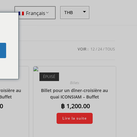
Français
THB
ZAR
SEK
NZD
VOIR :
12
24
TOUS
e
NOK
JPY
ÉPUISÉ
EUR
Billets
INR
roisière au
Billet pour un dîner-croisière au
Buffet
quai ICONSIAM – Buffet
IDR
l
international
0
฿
1,200.00
GBP
Lire la suite
DKK
CHF