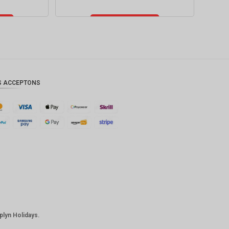
Ajouter au
panier
S ACCEPTONS
iplyn Holidays.