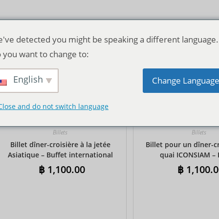
've detected you might be speaking a different language.
 you want to change to:
English
Tri par défaut
Change Languag
Close and do not switch language
Billets
Billets
Billet dîner-croisière à la jetée
Billet pour un dîner-c
Asiatique – Buffet international
quai ICONSIAM – 
internationa
฿
1,100.00
฿
1,100.0