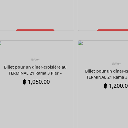
Ajouter au
Ajouter au
panier
panier
Billets
Billets
Billet pour un dîner-croisière au
Billet pour un dîner-c
TERMINAL 21 Rama 3 Pier –
TERMINAL 21 Rama 3 
Buffet indien
฿
1,050.00
transferts aller-retour
฿
1,200.0
Buffet indie