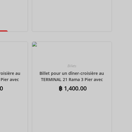
CAD
AUD
KRW
CNY
TWD
MYR
Billets
PHP
roisière au
Billet pour un dîner-croisière au
Pier avec
TERMINAL 21 Rama 3 Pier avec
HKD
 partagés –
transferts aller-retour partagés –
0
฿
1,400.00
n
Buffet international
SGD
USD