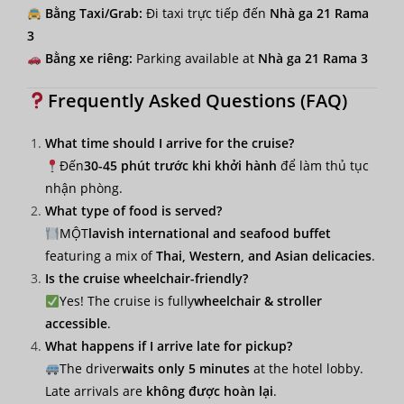
Bằng Taxi/Grab:
Đi taxi trực tiếp đến
Nhà ga 21 Rama
3
Bằng xe riêng:
Parking available at
Nhà ga 21 Rama 3
Frequently Asked Questions (FAQ)
What time should I arrive for the cruise?
Đến
30-45 phút trước khi khởi hành
để làm thủ tục
nhận phòng.
What type of food is served?
MỘT
lavish international and seafood buffet
featuring a mix of
Thai, Western, and Asian delicacies
.
Is the cruise wheelchair-friendly?
Yes! The cruise is fully
wheelchair & stroller
accessible
.
What happens if I arrive late for pickup?
The driver
waits only 5 minutes
at the hotel lobby.
Late arrivals are
không được hoàn lại
.