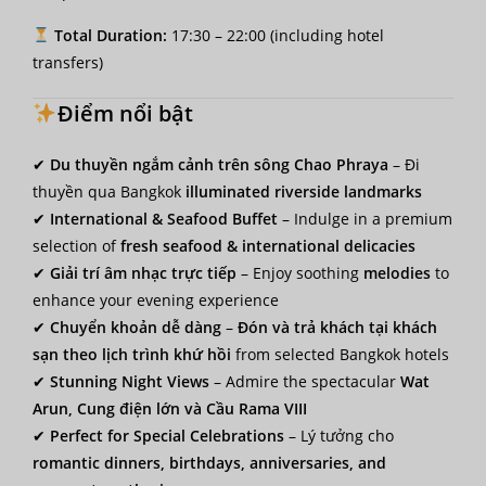
Total Duration:
17:30 – 22:00 (including hotel
transfers)
Điểm nổi bật
✔
Du thuyền ngắm cảnh trên sông Chao Phraya
– Đi
thuyền qua Bangkok
illuminated riverside landmarks
✔
International & Seafood Buffet
– Indulge in a premium
selection of
fresh seafood & international delicacies
✔
Giải trí âm nhạc trực tiếp
– Enjoy soothing
melodies
to
enhance your evening experience
✔
Chuyển khoản dễ dàng
–
Đón và trả khách tại khách
sạn theo lịch trình khứ hồi
from selected Bangkok hotels
✔
Stunning Night Views
– Admire the spectacular
Wat
Arun, Cung điện lớn và Cầu Rama VIII
✔
Perfect for Special Celebrations
– Lý tưởng cho
romantic dinners, birthdays, anniversaries, and