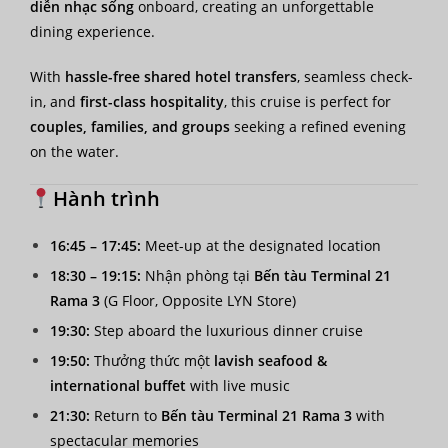
diễn nhạc sống
onboard, creating an unforgettable
dining experience.
With
hassle-free shared hotel transfers
, seamless check-
in, and
first-class hospitality
, this cruise is perfect for
couples, families, and groups
seeking a refined evening
on the water.
Hành trình
16:45 – 17:45:
Meet-up at the designated location
18:30 – 19:15:
Nhận phòng tại
Bến tàu Terminal 21
Rama 3
(G Floor, Opposite LYN Store)
19:30:
Step aboard the luxurious dinner cruise
19:50:
Thưởng thức một
lavish seafood &
international buffet
with live music
21:30:
Return to
Bến tàu Terminal 21 Rama 3
with
spectacular memories