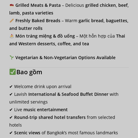
Grilled Meats & Pasta
– Delicious
grilled chicken, beef,
lamb, pasta varieties
Freshly Baked Breads
– Warm
garlic bread, baguettes,
and butter rolls
Món tráng miệng & đồ uống
– Một hỗn hợp của
Thai
and Western desserts, coffee, and tea
Vegetarian & Non-Vegetarian Options Available
Bao gồm
✔ Welcome drink upon arrival
✔ Lavish
International & Seafood Buffet Dinner
with
unlimited servings
✔ Live
music entertainment
✔
Round-trip shared hotel transfers
from selected
hotels
✔
Scenic views
of Bangkok’s most famous landmarks