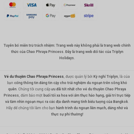
AUD
KRW
CNY
TWD
Tuyên bố miễn trừ trách nhiệm: Trang web này không phải là trang web chính
MYR
thức của Chao Phraya Princess. Đây là trang web đối tác của Triplyn
PHP
Holidays.
HKD
Vé du thuyền Chao Phraya Princess
, được quản lý bởi
Kỳ nghỉ Triplyn
, là của
SGD
bạn
cổng thông tin đáng tin cậy cho trải nghiệm du ngoạn trên sông khó
quên
. Chúng tôi cung cấp
ưu đãi tốt nhất cho vé du thuyền Chao Phraya
USD
Princess
, đảm bảo một
buổi tối xa hoa với ẩm thực hảo hạng, giải trí trực tiếp
và tầm nhìn ngoạn mục ra các địa danh mang tính biểu tượng của Bangkok
.
Hãy để chúng tôi làm cho bạn
hành trình du ngoạn liền mạch, đáng nhớ và
thực sự phi thường!