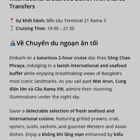
Transfers
Sự khởi hành:
Bến tàu Terminal 21 Rama 3
Cruising Time:
19:30 – 21:30
Về Chuyến du ngoạn ăn tối
Embark on a
luxurious 2-hour cruise
dọc theo
Sông Chao
Phraya
, indulging in a
lavish international and seafood
buffet
while enjoying breathtaking views of Bangkok’s
most iconic landmarks. As you sail past
Wat Arun, Cung
điện lớn và Cầu Rama VIII
, admire their stunning
illuminations under the night sky.
Savor a
delectable selection of fresh seafood and
international cuisine
, featuring grilled prawns, crab,
oysters, sushi, sashimi, and gourmet Western and Asian
dishes. Enjoy a
không khí lãng mạn
enhanced by
biểu