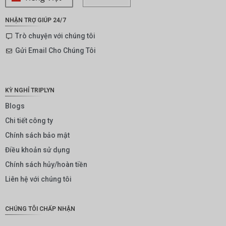
ZAR
NHẬN TRỢ GIÚP 24/7
SEK
Trò chuyện với chúng tôi
Gửi Email Cho Chúng Tôi
NZD
NOK
JPY
KỲ NGHỈ TRIPLYN
EUR
Blogs
Chi tiết công ty
INR
Chính sách bảo mật
IDR
Điều khoản sử dụng
GBP
Chính sách hủy/hoàn tiền
DKK
Liên hệ với chúng tôi
CHF
CHÚNG TÔI CHẤP NHẬN
CAD