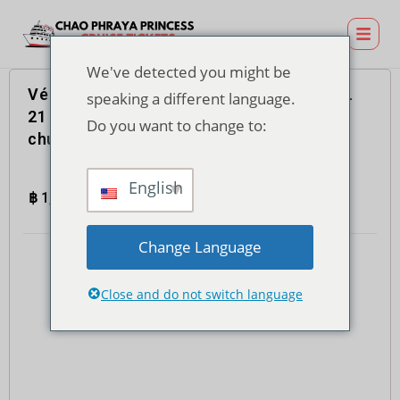
We've detected you might be
Vé du thuyền ăn tối tại Bến tàu TERMINAL
speaking a different language.
21 Rama 3 với dịch vụ đưa đón khứ hồi
Do you want to change to:
chung – Buffet quốc tế
English
฿
1,400.00
4.7
(935)
Tổng cộng
Change Language
Close and do not switch language