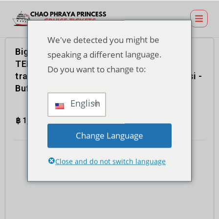
We've detected you might be
Biglietto per crociera con cena al
speaking a different language.
TERMINAL 21 Rama 3 Pier con
Do you want to change to:
trasferimenti di andata e ritorno condivisi -
Buffet internazionale
English
฿
1,400.00
4.7
(935)
Totale
Change Language
Close and do not switch language