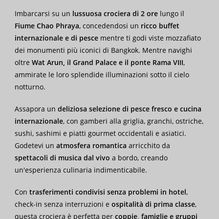
Imbarcarsi su un
lussuosa crociera di 2 ore
lungo il
Fiume Chao Phraya
, concedendosi un
ricco buffet
internazionale e di pesce
mentre ti godi viste mozzafiato
dei monumenti più iconici di Bangkok. Mentre navighi
oltre
Wat Arun, il Grand Palace e il ponte Rama VIII
,
ammirate le loro splendide illuminazioni sotto il cielo
notturno.
Assapora un
deliziosa selezione di pesce fresco e cucina
internazionale
, con gamberi alla griglia, granchi, ostriche,
sushi, sashimi e piatti gourmet occidentali e asiatici.
Godetevi un
atmosfera romantica
arricchito da
spettacoli di musica dal vivo
a bordo, creando
un'esperienza culinaria indimenticabile.
Con
trasferimenti condivisi senza problemi in hotel
,
check-in senza interruzioni e
ospitalità di prima classe
,
questa crociera è perfetta per
coppie, famiglie e gruppi