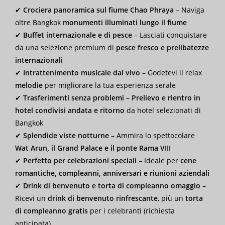
✔
Crociera panoramica sul fiume Chao Phraya
– Naviga
oltre Bangkok
monumenti illuminati lungo il fiume
✔
Buffet internazionale e di pesce
– Lasciati conquistare
da una selezione premium di
pesce fresco e prelibatezze
internazionali
✔
Intrattenimento musicale dal vivo
– Godetevi il relax
melodie
per migliorare la tua esperienza serale
✔
Trasferimenti senza problemi
–
Prelievo e rientro in
hotel condivisi andata e ritorno
da hotel selezionati di
Bangkok
✔
Splendide viste notturne
– Ammira lo spettacolare
Wat Arun, il Grand Palace e il ponte Rama VIII
✔
Perfetto per celebrazioni speciali
– Ideale per
cene
romantiche, compleanni, anniversari e riunioni aziendali
✔
Drink di benvenuto e torta di compleanno omaggio
–
Ricevi un
drink di benvenuto rinfrescante
, più un
torta
di compleanno gratis
per i celebranti (richiesta
anticipata)