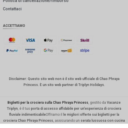
Politica di cancellazione/rimborso
DKK
Contattaci
CHF
ACCETTIAMO
CAD
AUD
KRW
CNY
TWD
Disclaimer: Questo sito web non è il sito web ufficiale di Chao Phraya
MYR
Princess. È un sito web partner di Triplyn Holidays.
PHP
HKD
Biglietti per la crociera sulla Chao Phraya Princess
, gestito da
Vacanze
Triplyn
, è il tuo
porta di accesso affidabile per un'esperienza di crociera
SGD
fluviale indimenticabile
Offriamo il
le migliori offerte sui biglietti per la
crociera Chao Phraya Princess
, assicurando un
serata lussuosa con cucina
USD
gourmet, intrattenimento dal vivo e viste mozzafiato sui monumenti iconici